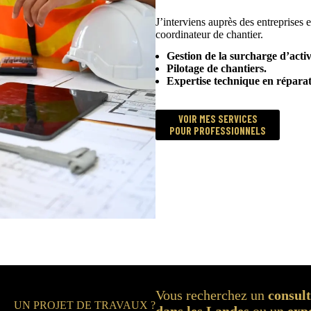
J’interviens auprès des entreprises
coordinateur de chantier.
Gestion de la surcharge d’activ
Pilotage de chantiers.
Expertise technique en réparati
VOIR MES SERVICES
POUR PROFESSIONNELS
Vous recherchez un
consul
UN PROJET DE TRAVAUX ?
dans les Landes
ou un
exp