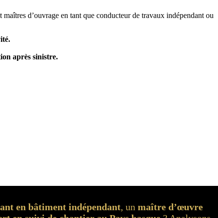
 et maîtres d’ouvrage en tant que conducteur de travaux indépendant ou
ité.
on après sinistre.
tant en bâtiment indépendant
, un
maître d’œuvre
ert en suivi de chantier au Pays basque
? Analysons