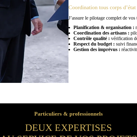
Coordination tous corps d’éta
J’assure le pilotage complet de vos 
Planification &
o
rganisation :
m
Coordination des artisans :
pilo
Contrôle qualité :
vérification d
Respect du budget :
suivi financ
Gestion des imprévus :
réactivi
Particuliers & professionnels
DEUX EXPERTISES