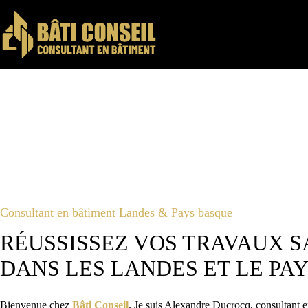
Passer
au
contenu
Consultant en bâtiment Landes & Pays basque
RÉUSSISSEZ VOS TRAVAUX S
DANS LES LANDES ET LE PA
Bienvenue chez
Bâti Conseil
. Je suis Alexandre Ducrocq, consultant 