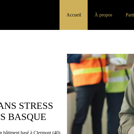
Accueil
À propos
Part
ANS STRESS
YS BASQUE
en bâtiment basé à Clermont (40).